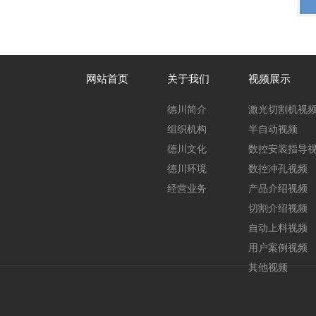
网站首页
关于我们
视频展示
德川简介
激光切割机视
组织机构
半自动视频
德川文化
数控安装指导
德川环境
数控冲孔视频
经营业务
产品介绍视频
切割介绍视频
自动上料视频
用户案例视频
其他视频