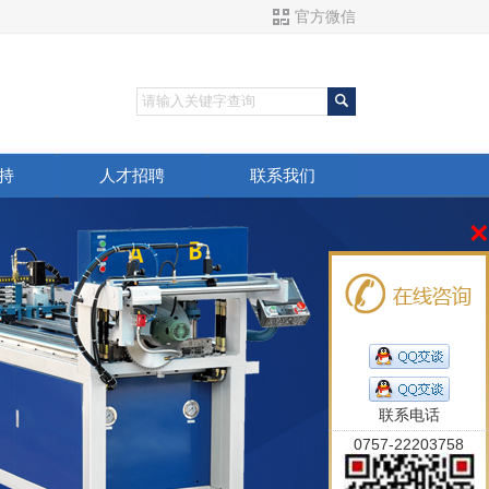
官方微信
持
人才招聘
联系我们
×
联系电话
0757-22203758